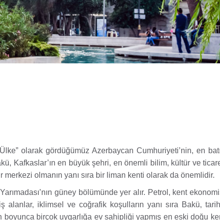
ş Ülke” olarak gördüğümüz Azerbaycan Cumhuriyeti’nin, en bat
 Kafkaslar’ın en büyük şehri, en önemli bilim, kültür ve ticare
 merkezi olmanın yanı sıra bir liman kenti olarak da önemlidir.
) Yarımadası’nın güney bölümünde yer alır. Petrol, kent ekonom
ş alanlar, iklimsel ve coğrafik koşulların yanı sıra Bakü, tari
ih boyunca birçok uygarlığa ev sahipliği yapmış en eski doğu ken