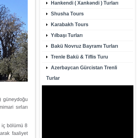
Hankendi ( Xankəndi ) Turları
Shusha Tours
Karabakh Tours
Yılbaşı Turları
Bakü Novruz Bayramı Turları
Trenle Bakü & Tiflis Turu
Azerbaycan Gürcistan Trenli
Turlar
r) güneydoğu
imari sırları
n iç bölümü 8
arak faaliyet