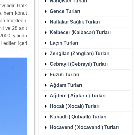
Nahçıvan Turları
rilidir. Halk
Gence Turları
da hem konut
rülmektedir.
Naftalan Sağlık Turları
ii ve 28 anıt
Kelbecer (Kəlbəcər) Turları
2000. yılında
Laçın Turları
 edilen İçeri
Zengilan (Zəngilan) Turları
Cebrayil (Cəbrayıl) Turları
Füzuli Turları
Ağdam Turları
Ağdere ( Ağdərə ) Turları
Hocalı ( Xocalı) Turları
Kubadlı ( Qubadlı) Turları
Hocavend ( Xocavənd ) Turları