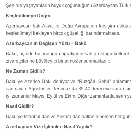
Şehirde yaşayanların büyük çoğunluğunu Azerbaycan Türkler
Keşfedilmeye Değer
Azerbaycan batı Asya ile Doğu Avrupa’nın kesişim noktasın
keşfedilmeyi bekleyen birçok güzelliği barındırmaktadır.
Azerbaycan’ın Değişen Yüzü – Bakü
Bakü, içinde bulunduğu coğrafyanın sahip olduğu kültürel m
ziyaretçilerine büyüleyici bir atmosfer sunmaktadır.
Ne Zaman Gidilir?
Bakü’ye Azerice Bakı deniyor ve “Rüzgârlı Şehir” anlamına 
sanmayın. Ağustos ve Temmuz’da 35-40 dereceye varan sıcakl
iyi zamanlar Mayıs, Eylül ve Ekim. Diğer zamanlarda serin ya d
Nasıl Gidilir?
Bakü’ye İstanbul’dan ve Ankara’dan haftanın hemen her günü 
Azerbaycan Vize İşlemleri Nasıl Yapılır?