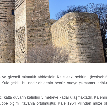
e gizemli mimarlık abidesidir. Kale eski şehirin (İçerişehi
Kule şekilli bu nadir abidenin henüz ortaya çıkmamış tarihi-m
ci katta duvarın kalınlığı 5 metreye kadar ulaşmaktadır. Kaleni
kubbe biçimli tavanla örtülmüştür. Kale 1964 yılından müze ol