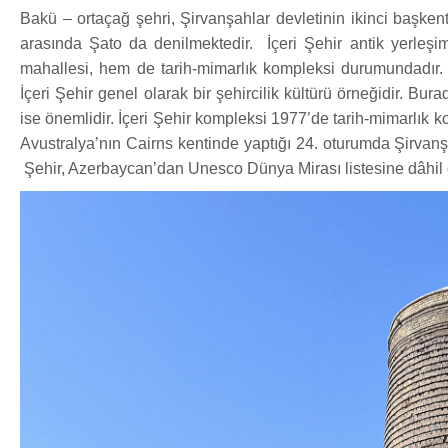
Bakü – ortaçağ şehri, Şirvanşahlar devletinin ikinci başkentid
arasında Şato da denilmektedir. İçeri Şehir antik yerleşi
mahallesi, hem de tarih-mimarlık kompleksi durumundadır.
İçeri Şehir genel olarak bir şehircilik kültürü örneğidir. B
ise önemlidir. İçeri Şehir kompleksi 1977’de tarih-mimarlı
Avustralya’nın Cairns kentinde yaptığı 24. oturumda Şirvanşa
Şehir, Azerbaycan’dan Unesco Dünya Mirası listesine dâhil ol