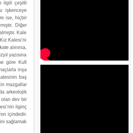
lgili çeşitli
bu işkenceye
e ise, hiçbir
ıştır. Diğer
lmıştır. Kale
Kız Kalesi’ni
kate alınırsa,
zyıl yazısına
ne göre Kufi
maçlarla inşa
alesinin baş
çin mazgallar
da arkeolojik
 olan dev bir
si’nin ilginç
ın içindedir.
ğini sağlamak