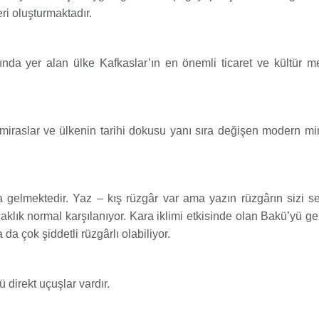
i oluşturmaktadır.
da yer alan ülke Kafkaslar’ın en önemli ticaret ve kültür me
iraslar ve ülkenin tarihi dokusu yanı sıra değişen modern mi
gelmektedir. Yaz – kış rüzgâr var ama yazın rüzgârın sizi se
ık normal karşılanıyor. Kara iklimi etkisinde olan Bakü’yü g
a çok şiddetli rüzgârlı olabiliyor.
direkt uçuşlar vardır.