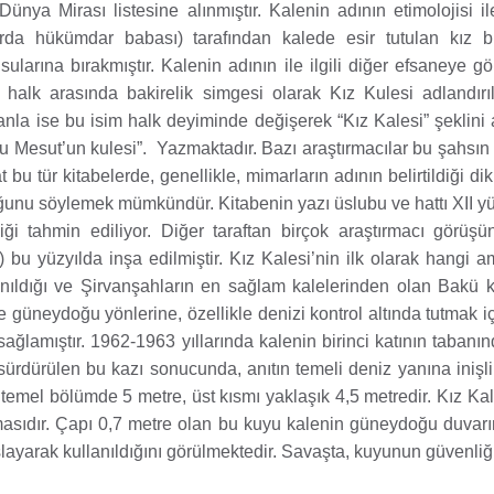
irası listesine alınmıştır. Kalenin adının etimolojisi ile i
rda hükümdar babası) tarafından kalede esir tutulan kız 
rına bırakmıştır. Kalenin adının ile ilgili diğer efsaneye gör
alk arasında bakirelik simgesi olarak Kız Kulesi adlandırılm
nla ise bu isim halk deyiminde değişerek “Kız Kalesi” şeklini a
lu Mesut’un kulesi”. Yazmaktadır. Bazı araştırmacılar bu şahsın 
bu tür kitabelerde, genellikle, mimarların adının belirtildiği dik
unu söylemek mümkündür. Kitabenin yazı üslubu ve hattı XII yü
i tahmin ediliyor. Diğer taraftan birçok araştırmacı görüşü
ı) bu yüzyılda inşa edilmiştir. Kız Kalesi’nin ilk olarak hangi a
nıldığı ve Şirvanşahların en sağlam kalelerinden olan Bakü k
 güneydoğu yönlerine, özellikle denizi kontrol altında tutmak i
sağlamıştır. 1962-1963 yıllarında kalenin birinci katının tabanın
r sürdürülen bu kazı sonucunda, anıtın temeli deniz yanına inişli
 temel bölümde 5 metre, üst kısmı yaklaşık 4,5 metredir. Kız Kale
asıdır. Çapı 0,7 metre olan bu kuyu kalenin güneydoğu duvarın
layarak kullanıldığını görülmektedir. Savaşta, kuyunun güvenli