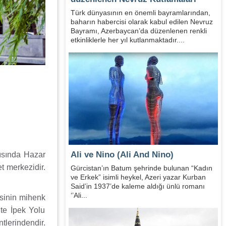
Türk dünyasının en önemli bayramlarından,
baharın habercisi olarak kabul edilen Nevruz
Bayramı, Azerbaycan’da düzenlenen renkli
etkinliklerle her yıl kutlanmaktadır....
Ali ve Nino (Ali And Nino)
ısında Hazar
t merkezidir.
Gürcistan’ın Batum şehrinde bulunan “Kadın
ve Erkek” isimli heykel, Azeri yazar Kurban
Said’in 1937’de kaleme aldığı ünlü romanı
‘’Ali...
isinin mihenk
hte İpek Yolu
tlerindendir.