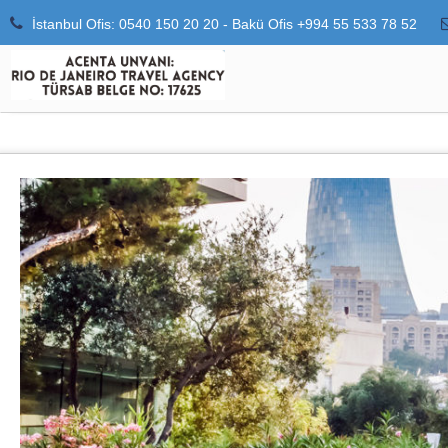
İstanbul Ofis: 0540 150 20 20 - Bakü Ofis +994 55 533 78 52