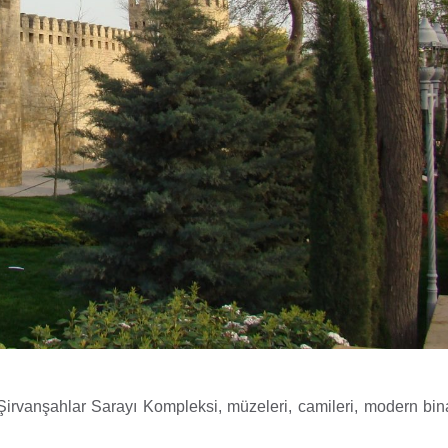
 Şirvanşahlar Sarayı Kompleksi, müzeleri, camileri, modern bina