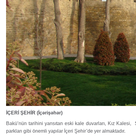
İÇERİ ŞEHİR (İçərişəhər)
Bakü’nün tarihini yansıtan eski kale duvarları, Kız Kalesi,
parkları gibi önemli yapılar İçeri Şehir’de yer almaktadır.