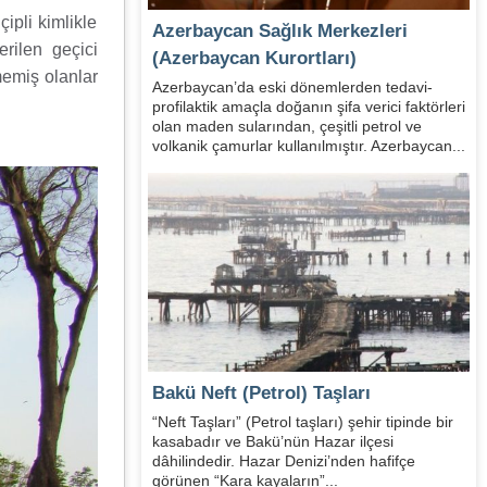
ipli kimlikle
Azerbaycan Sağlık Merkezleri
erilen geçici
(Azerbaycan Kurortları)
memiş olanlar
Azerbaycan’da eski dönemlerden tedavi-
profilaktik amaçla doğanın şifa verici faktörleri
olan maden sularından, çeşitli petrol ve
volkanik çamurlar kullanılmıştır. Azerbaycan...
Bakü Neft (Petrol) Taşları
“Neft Taşları” (Petrol taşları) şehir tipinde bir
kasabadır ve Bakü’nün Hazar ilçesi
dâhilindedir. Hazar Denizi’nden hafifçe
görünen “Kara kayaların”...