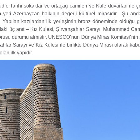
ir. Tarihi sokaklar ve ortaçağ camileri ve Kale duvarları ile çev
m yeri Azerbaycan halkının değerli kültürel mirasıdır. Şu an
 Yapılan kazılardan ilk yerleşimin bronz döneminde olduğu gö
uradaki üç anıt – Kız Kulesi, Şirvanşahlar Sarayı, Muhammed Cam
k korusu durumu almıştır. UNESCO’nun Dünya Miras Komitesi’nin 
hlar Sarayı ve Kız Kulesi ile birlikte Dünya Mirası olarak kabul
an ilk yapıdır.