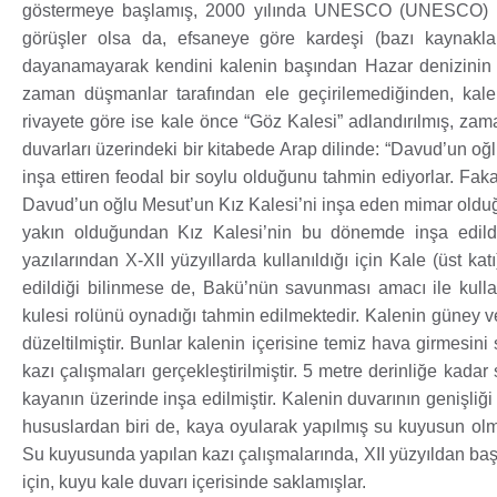
göstermeye başlamış, 2000 yılında UNESCO (UNESCO) Dünya M
görüşler olsa da, efsaneye göre kardeşi (bazı kaynakla
dayanamayarak kendini kalenin başından Hazar denizinin sula
zaman düşmanlar tarafından ele geçirilemediğinden, kale h
rivayete göre ise kale önce “Göz Kalesi” adlandırılmış, zama
duvarları üzerindeki bir kitabede Arap dilinde: “Davud’un oğ
inşa ettiren feodal bir soylu olduğunu tahmin ediyorlar. Fakat 
Davud’un oğlu Mesut’un Kız Kalesi’ni inşa eden mimar olduğ
yakın olduğundan Kız Kalesi’nin bu dönemde inşa edildiğ
yazılarından X-XII yüzyıllarda kullanıldığı için Kale (üst kat
edildiği bilinmese de, Bakü’nün savunması amacı ile kulla
kulesi rolünü oynadığı tahmin edilmektedir. Kalenin güney ve
düzeltilmiştir. Bunlar kalenin içerisine temiz hava girmesini 
kazı çalışmaları gerçekleştirilmiştir. 5 metre derinliğe kada
kayanın üzerinde inşa edilmiştir. Kalenin duvarının genişliği
hususlardan biri de, kaya oyularak yapılmış su kuyusun olm
Su kuyusunda yapılan kazı çalışmalarında, XII yüzyıldan baş
için, kuyu kale duvarı içerisinde saklamışlar.