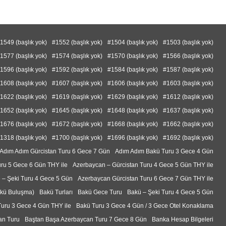
1549 (başlık yok)
#1552 (başlık yok)
#1504 (başlık yok)
#1503 (başlık yok)
1577 (başlık yok)
#1574 (başlık yok)
#1570 (başlık yok)
#1566 (başlık yok)
1596 (başlık yok)
#1592 (başlık yok)
#1584 (başlık yok)
#1587 (başlık yok)
1608 (başlık yok)
#1607 (başlık yok)
#1606 (başlık yok)
#1603 (başlık yok)
1622 (başlık yok)
#1619 (başlık yok)
#1629 (başlık yok)
#1612 (başlık yok)
1652 (başlık yok)
#1645 (başlık yok)
#1648 (başlık yok)
#1637 (başlık yok)
1676 (başlık yok)
#1672 (başlık yok)
#1668 (başlık yok)
#1662 (başlık yok)
1318 (başlık yok)
#1700 (başlık yok)
#1696 (başlık yok)
#1692 (başlık yok)
Adım Adım Gürcistan Turu 6 Gece 7 Gün
Adım Adım Bakü Turu 3 Gece 4 Gün
ru 5 Gece 6 Gün THY ile
Azerbaycan – Gürcistan Turu 4 Gece 5 Gün THY ile
 – Şeki Turu 4 Gece 5 Gün
Azerbaycan Gürcistan Turu 6 Gece 7 Gün THY ile
akü Buluşma)
Bakü Turları
Bakü Gece Turu
Bakü – Şeki Turu 4 Gece 5 Gün
uru 3 Gece 4 Gün THY ile
Bakü Turu 3 Gece 4 Gün / 3 Gece Otel Konaklama
tan Turu
Baştan Başa Azerbaycan Turu 7 Gece 8 Gün
Banka Hesap Bilgeleri