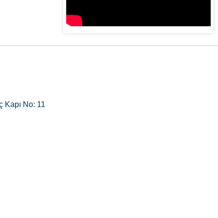
ç Kapı No: 11