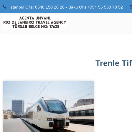
İstanbul Ofis: 0540 150 20 20 - Bakü Ofis +994 55 533 78 52
Trenle Ti