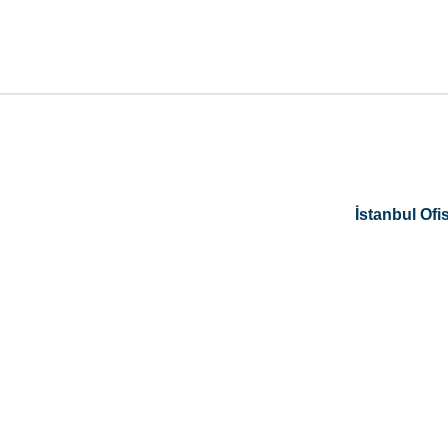
İstanbul Ofis