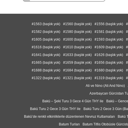
#1563 (başlık yok)
#1560 (başlık yok)
#1556 (başlık yok)
#
#1582 (başlık yok)
#1580 (başlık yok)
#1581 (başlık yok)
#
#1605 (başlık yok)
#1600 (başlık yok)
#1593 (başlık yok)
#
#1616 (başlık yok)
#1610 (başlık yok)
#1609 (başlık yok)
#
#1641 (başlık yok)
#1633 (başlık yok)
#1626 (başlık yok)
#
#1665 (başlık yok)
#1659 (başlık yok)
#1656 (başlık yok)
#
#1688 (başlık yok)
#1684 (başlık yok)
#1680 (başlık yok)
#
#1322 (başlık yok)
#1321 (başlık yok)
#1319 (başlık yok)
#
Ali ve Nino (Ali And Nino)
Azerbaycan Gürcistan Tu
Bakü – Şeki Turu 3 Gece 4 Gün THY ile
Bakü – Gence
Bakü Turu 2 Gece 3 Gün THY ile
Bakü Turu 2 Gece 3 Gün (B
Bakü’de renkli etkinliklerle düzenlenen Nevruz Kutlamaları
Bakü T
Batum Turları
Batum Tiflis Otobüsle Gürcis