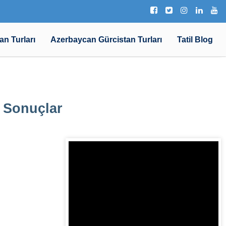
an Turları
Azerbaycan Gürcistan Turları
Tatil Blog
p Sonuçlar