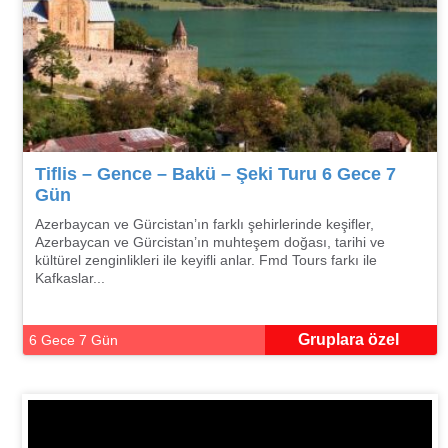
Tiflis – Gence – Bakü – Şeki Turu 6 Gece 7
Gün
Azerbaycan ve Gürcistan’ın farklı şehirlerinde keşifler,
Azerbaycan ve Gürcistan’ın muhteşem doğası, tarihi ve
kültürel zenginlikleri ile keyifli anlar. Fmd Tours farkı ile
Kafkaslar...
Gruplara özel
6 Gece 7 Gün