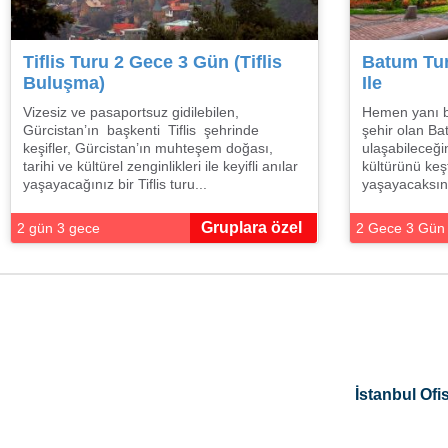
Tiflis Turu 2 Gece 3 Gün (Tiflis
Batum Tu
Buluşma)
Ile
Vizesiz ve pasaportsuz gidilebilen,
Hemen yanı ba
Gürcistan’ın başkenti Tiflis şehrinde
şehir olan Ba
keşifler, Gürcistan’ın muhteşem doğası,
ulaşabileceğin
tarihi ve kültürel zenginlikleri ile keyifli anılar
kültürünü keş
yaşayacağınız bir Tiflis turu...
yaşayacaksını
Gruplara özel
2 gün 3 gece
2 Gece 3 Gün
İstanbul Ofis