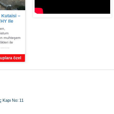
 Kutaisi –
HY Ile
len,
 Batum
n’ın muhteşem
ikleri ile
….....
uplara özel
ç Kapı No: 11