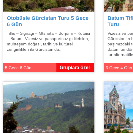
Otobüsle Gürcistan Turu 5 Gece
Batum Tif
6 Gün
Turu
Tiflis – Siğnaği – Mtsheta – Borjomi – Kutaisi
Vizesiz ve pas
– Batum. Vizesiz ve pasaportsuz gidilebilen,
Gürcistan’ın 
muhteşem doğası, tarihi ve kültürel
başımızdaki ta
zenginlikleri ile Gürcistan’da...
Batum’un dört
tur alternatifle
Gruplara özel
5 Gece 6 Gün
3 Gece 4 Gün