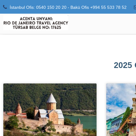
İstanbul Ofis: 0540 150 20 20 - Bakü Ofis +994 55 533 78 52
2025 