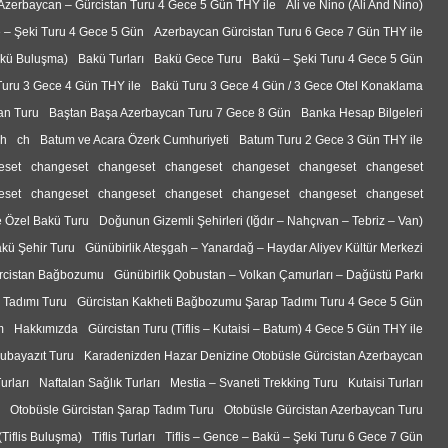
Azerbaycan – Gürcistan Turu 4 Gece 5 Gün THY ile
Ali ve Nino (Ali And Nino)
 – Şeki Turu 4 Gece 5 Gün
Azerbaycan Gürcistan Turu 6 Gece 7 Gün THY ile
akü Buluşma)
Bakü Turları
Bakü Gece Turu
Bakü – Şeki Turu 4 Gece 5 Gün
uru 3 Gece 4 Gün THY ile
Bakü Turu 3 Gece 4 Gün / 3 Gece Otel Konaklama
tan Turu
Baştan Başa Azerbaycan Turu 7 Gece 8 Gün
Banka Hesap Bilgeleri
ch
ch
Batum ve Acara Özerk Cumhuriyeti
Batum Turu 2 Gece 3 Gün THY ile
eset
changeset
changeset
changeset
changeset
changeset
changeset
eset
changeset
changeset
changeset
changeset
changeset
changeset
e Özel Bakü Turu
Doğunun Gizemli Şehirleri (Iğdır – Nahçıvan – Tebriz – Van)
akü Şehir Turu
Günübirlik Ateşgah – Yanardağ – Haydar Aliyev Kültür Merkezi
rcistan Bağbozumu
Günübirlik Qobustan – Volkan Çamurları – Dağüstü Parkı
 Tadımı Turu
Gürcistan Kakheti Bağbozumu Şarap Tadımı Turu 4 Gece 5 Gün
m
Hakkımızda
Gürcistan Turu (Tiflis – Kutaisi – Batum) 4 Gece 5 Gün THY ile
ğubayazıt Turu
Karadenizden Hazar Denizine Otobüsle Gürcistan Azerbaycan
urları
Naftalan Sağlık Turları
Mestia – Svaneti Trekking Turu
Kutaisi Turları
Otobüsle Gürcistan Şarap Tadım Turu
Otobüsle Gürcistan Azerbaycan Turu
(Tiflis Buluşma)
Tiflis Turları
Tiflis – Gence – Bakü – Şeki Turu 6 Gece 7 Gün