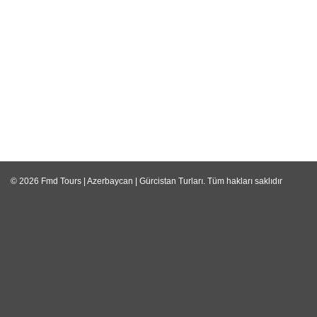
© 2026
Fmd Tours | Azerbaycan | Gürcistan Turları
. Tüm hakları saklıdır