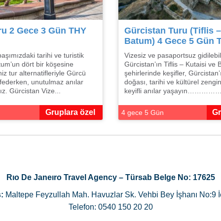
ru 2 Gece 3 Gün THY
Gürcistan Turu (Tiflis –
Batum) 4 Gece 5 Gün T
şımızdaki tarihi ve turistik
Vizesiz ve pasaportsuz gidilebi
tum’un dört bir köşesine
Gürcistan’ın Tiflis – Kutaisi ve
iz tur alternatifleriyle Gürcü
şehirlerinde keşifler, Gürcista
federken, unutulmaz anılar
doğası, tarihi ve kültürel zenginl
z. Gürcistan Vize...
keyifli anılar yaşayın……………
Gruplara özel
Gr
4 gece 5 Gün
Rıo De Janeıro Travel Agency – Türsab Belge No: 17625
:
Maltepe Feyzullah Mah. Havuzlar Sk. Vehbi Bey İşhanı No:9 İ
Telefon: 0540 150 20 20