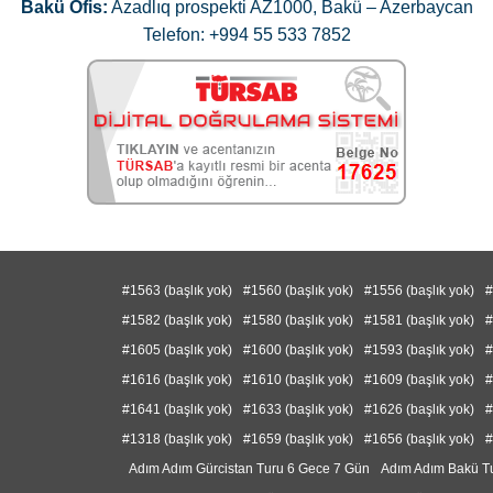
Bakü Ofis:
Azadlıq prospekti AZ1000, Bakü – Azerbaycan
Telefon: +994 55 533 7852
#1563 (başlık yok)
#1560 (başlık yok)
#1556 (başlık yok)
#
#1582 (başlık yok)
#1580 (başlık yok)
#1581 (başlık yok)
#
#1605 (başlık yok)
#1600 (başlık yok)
#1593 (başlık yok)
#
#1616 (başlık yok)
#1610 (başlık yok)
#1609 (başlık yok)
#
#1641 (başlık yok)
#1633 (başlık yok)
#1626 (başlık yok)
#
#1318 (başlık yok)
#1659 (başlık yok)
#1656 (başlık yok)
#
Adım Adım Gürcistan Turu 6 Gece 7 Gün
Adım Adım Bakü T