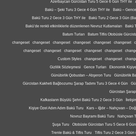
Azerbaycan Gürcistan Turu 5 Gece 6 Gün THY ile
Bakü – Şeki Turu 3 Gece 4 Gün THY ile
Bakü – Gence
Bakü Turu 2 Gece 3 Gün THY ile
Bakü Turu 2 Gece 3 Gün (B
Bakü’de renkli etkinliklerle düzenlenen Nevruz Kutlamaları
Bakü T
Batum Turları
Batum Tiflis Otobüsle Gürcis
changeset
changeset
changeset
changeset
changeset
changeset
changeset
changeset
changeset
changeset
changeset
chang
Custom Styles
changeset
changeset
chang
Gizlilik Sözleşmesi
Gence Turları
Ekonomik Kişiy
Günübirlik Qobustan – Abşeron Turu
Günübirlik B
Gürcistan Kakheti Bağbozumu Şarap Tadımı Turu 3 Gece 4 Gün
Gü
Gürcistan Şarap
Kafkasların Büyülü Şehri Bakü Turu 2 Gece 3 Gün
İletişi
Kişiye Özel Adım Adım Bakü Turu
Kars – Iğdır – Nahçıvan – Do
Novruz Bayramı Bakü Turu
Nahçıvan T
Şuşa Turu
Otobüsle Gürcistan Turu 5 Gece 6 Gün
Trenle Bakü & Tiflis Turu
Tiflis Turu 2 Gece 3 Gün 