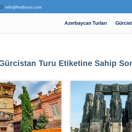
info@fmdtours.com
Azerbaycan Turları
Gürcist
Gürcistan Turu Etiketine Sahip So