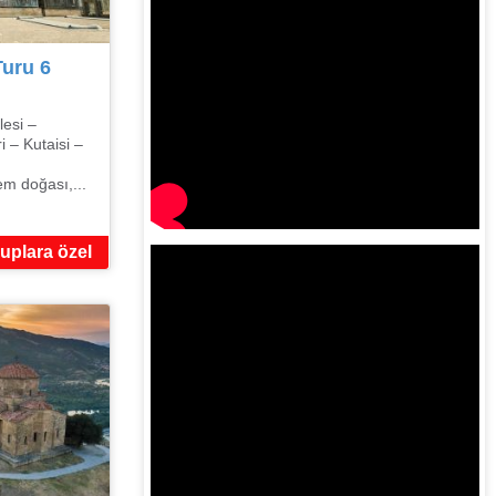
uru 6
lesi –
i – Kutaisi –
m doğası,...
uplara özel