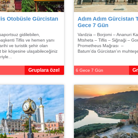
lis Otobüsle Gürcistan
Adım Adım Gürcistan T
Gece 7 Gün
aportsuz gidilebilen,
Vardzia – Borjomi – Ananuri Ka
başkenti Tiflis ve hemen yanı
Mtsheta – Tiflis – Siğnaği – Gor
rihi ve turistik şehir olan
Prometheus Mağrası –
 bir köşesine ulaşabileceğiniz
Batum’da Gürcistan’ın muhteşe
riyle...
Gruplara özel
Gr
6 Gece 7 Gün