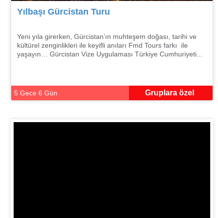
Yılbaşı Gürcistan Turu
Yeni yıla girerken, Gürcistan’ın muhteşem doğası, tarihi ve
kültürel zenginlikleri ile keyifli anıları Fmd Tours farkı ile
yaşayın… Gürcistan Vize Uygulaması Türkiye Cumhuriyeti...
Gruplara özel
5 Gece 6 Gün