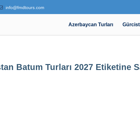
info@fmdtours.com
Azerbaycan Turları
Gürcist
stan Batum Turları 2027 Etiketine 