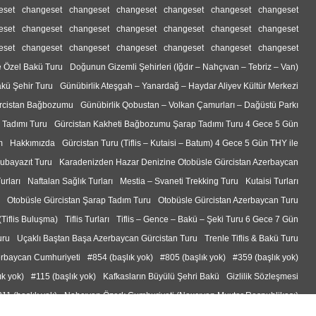
eset
changeset
changeset
changeset
changeset
changeset
changeset
eset
changeset
changeset
changeset
changeset
changeset
changeset
eset
changeset
changeset
changeset
changeset
changeset
changeset
e Özel Bakü Turu
Doğunun Gizemli Şehirleri (Iğdır – Nahçıvan – Tebriz – Van)
akü Şehir Turu
Günübirlik Ateşgah – Yanardağ – Haydar Aliyev Kültür Merkezi
rcistan Bağbozumu
Günübirlik Qobustan – Volkan Çamurları – Dağüstü Parkı
 Tadımı Turu
Gürcistan Kakheti Bağbozumu Şarap Tadımı Turu 4 Gece 5 Gün
m
Hakkımızda
Gürcistan Turu (Tiflis – Kutaisi – Batum) 4 Gece 5 Gün THY ile
ğubayazıt Turu
Karadenizden Hazar Denizine Otobüsle Gürcistan Azerbaycan
urları
Naftalan Sağlık Turları
Mestia – Svaneti Trekking Turu
Kutaisi Turları
Otobüsle Gürcistan Şarap Tadım Turu
Otobüsle Gürcistan Azerbaycan Turu
(Tiflis Buluşma)
Tiflis Turları
Tiflis – Gence – Bakü – Şeki Turu 6 Gece 7 Gün
uru
Uçaklı Baştan Başa Azerbaycan Gürcistan Turu
Trenle Tiflis & Bakü Turu
rbaycan Cumhuriyeti
#854 (başlık yok)
#805 (başlık yok)
#359 (başlık yok)
ık yok)
#115 (başlık yok)
Kafkasların Büyülü Şehri Bakü
Gizlilik Sözleşmesi
11 (başlık yok)
Nahçıvan Özerk Cumhuriyeti (Naxçıvan Muxtar Respublikası)
yok)
#113 (başlık yok)
Azerbaycan Sağlık Merkezleri (Azerbaycan Kurortları)