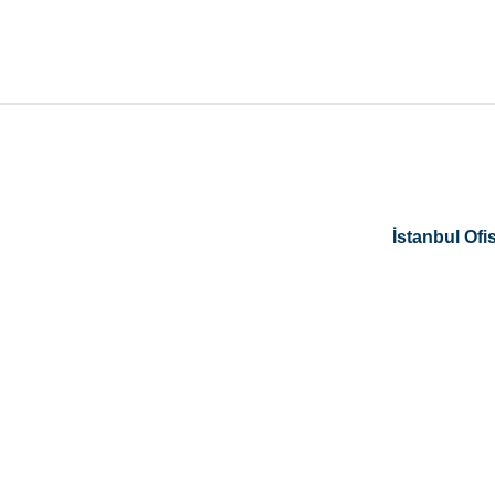
İstanbul Ofis