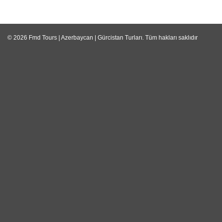
© 2026
Fmd Tours | Azerbaycan | Gürcistan Turları
. Tüm hakları saklıdır