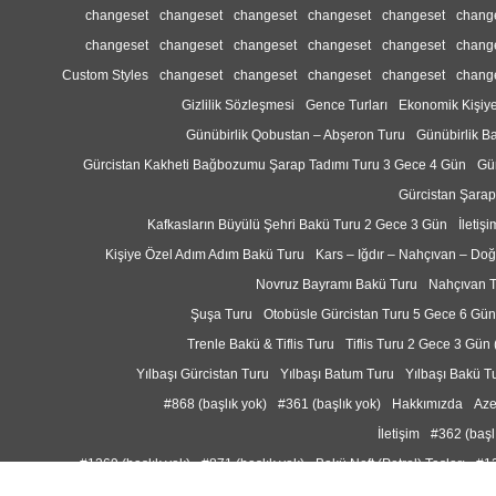
changeset
changeset
changeset
changeset
changeset
chang
changeset
changeset
changeset
changeset
changeset
chang
Custom Styles
changeset
changeset
changeset
changeset
chang
Gizlilik Sözleşmesi
Gence Turları
Ekonomik Kişiy
Günübirlik Qobustan – Abşeron Turu
Günübirlik B
Gürcistan Kakheti Bağbozumu Şarap Tadımı Turu 3 Gece 4 Gün
Gü
Gürcistan Şarap
Kafkasların Büyülü Şehri Bakü Turu 2 Gece 3 Gün
İletişi
Kişiye Özel Adım Adım Bakü Turu
Kars – Iğdır – Nahçıvan – Do
Novruz Bayramı Bakü Turu
Nahçıvan T
Şuşa Turu
Otobüsle Gürcistan Turu 5 Gece 6 Gün
Trenle Bakü & Tiflis Turu
Tiflis Turu 2 Gece 3 Gün 
Yılbaşı Gürcistan Turu
Yılbaşı Batum Turu
Yılbaşı Bakü T
#868 (başlık yok)
#361 (başlık yok)
Hakkımızda
Aze
İletişim
#362 (başl
#1269 (başlık yok)
#871 (başlık yok)
Bakü Neft (Petrol) Taşları
#12
#1540 (başlık yok)
#1439 (başlık yok)
#858 (başlık yok)
#1458 (başlık 