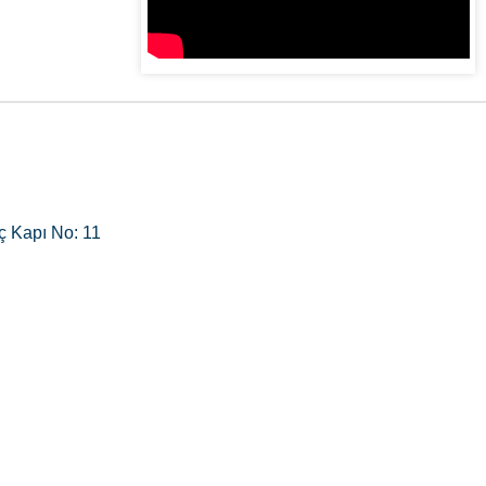
ç Kapı No: 11