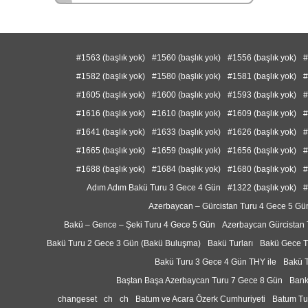
#1563 (başlık yok)
#1560 (başlık yok)
#1556 (başlık yok)
#
#1582 (başlık yok)
#1580 (başlık yok)
#1581 (başlık yok)
#
#1605 (başlık yok)
#1600 (başlık yok)
#1593 (başlık yok)
#
#1616 (başlık yok)
#1610 (başlık yok)
#1609 (başlık yok)
#
#1641 (başlık yok)
#1633 (başlık yok)
#1626 (başlık yok)
#
#1665 (başlık yok)
#1659 (başlık yok)
#1656 (başlık yok)
#
#1688 (başlık yok)
#1684 (başlık yok)
#1680 (başlık yok)
#
Adım Adım Bakü Turu 3 Gece 4 Gün
#1322 (başlık yok)
#
Azerbaycan – Gürcistan Turu 4 Gece 5 Gü
Bakü – Gence – Şeki Turu 4 Gece 5 Gün
Azerbaycan Gürcistan 
Bakü Turu 2 Gece 3 Gün (Bakü Buluşma)
Bakü Turları
Bakü Gece T
Bakü Turu 3 Gece 4 Gün THY ile
Bakü T
Baştan Başa Azerbaycan Turu 7 Gece 8 Gün
Bank
changeset
ch
ch
Batum ve Acara Özerk Cumhuriyeti
Batum Tu