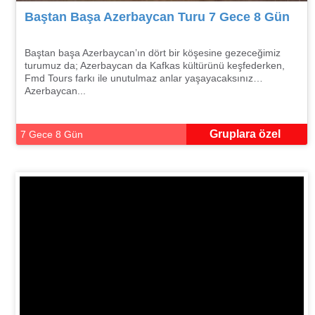
Baştan Başa Azerbaycan Turu 7 Gece 8 Gün
Baştan başa Azerbaycan’ın dört bir köşesine gezeceğimiz
turumuz da; Azerbaycan da Kafkas kültürünü keşfederken,
Fmd Tours farkı ile unutulmaz anlar yaşayacaksınız…
Azerbaycan...
Gruplara özel
7 Gece 8 Gün