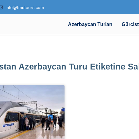
info@fmdtours.com
Azerbaycan Turları
Gürcist
stan Azerbaycan Turu Etiketine S