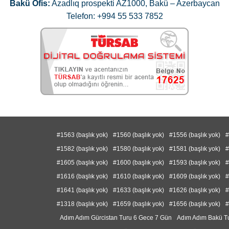
Bakü Ofis:
Azadlıq prospekti AZ1000, Bakü – Azerbaycan
Telefon: +994 55 533 7852
#1563 (başlık yok)
#1560 (başlık yok)
#1556 (başlık yok)
#
#1582 (başlık yok)
#1580 (başlık yok)
#1581 (başlık yok)
#
#1605 (başlık yok)
#1600 (başlık yok)
#1593 (başlık yok)
#
#1616 (başlık yok)
#1610 (başlık yok)
#1609 (başlık yok)
#
#1641 (başlık yok)
#1633 (başlık yok)
#1626 (başlık yok)
#
#1318 (başlık yok)
#1659 (başlık yok)
#1656 (başlık yok)
#
Adım Adım Gürcistan Turu 6 Gece 7 Gün
Adım Adım Bakü T