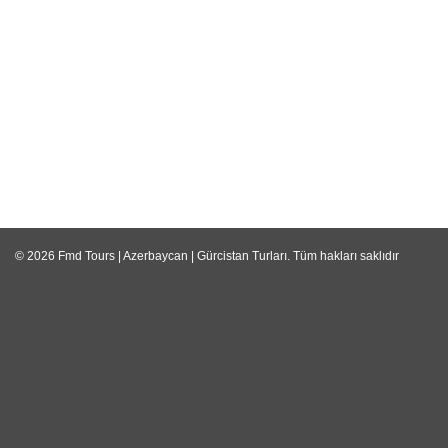
© 2026
Fmd Tours | Azerbaycan | Gürcistan Turları
. Tüm hakları saklıdır