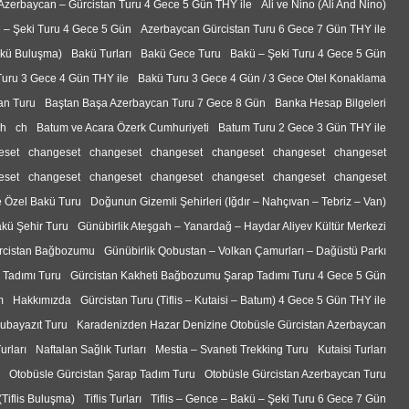
Azerbaycan – Gürcistan Turu 4 Gece 5 Gün THY ile
Ali ve Nino (Ali And Nino)
 – Şeki Turu 4 Gece 5 Gün
Azerbaycan Gürcistan Turu 6 Gece 7 Gün THY ile
akü Buluşma)
Bakü Turları
Bakü Gece Turu
Bakü – Şeki Turu 4 Gece 5 Gün
uru 3 Gece 4 Gün THY ile
Bakü Turu 3 Gece 4 Gün / 3 Gece Otel Konaklama
tan Turu
Baştan Başa Azerbaycan Turu 7 Gece 8 Gün
Banka Hesap Bilgeleri
ch
ch
Batum ve Acara Özerk Cumhuriyeti
Batum Turu 2 Gece 3 Gün THY ile
eset
changeset
changeset
changeset
changeset
changeset
changeset
eset
changeset
changeset
changeset
changeset
changeset
changeset
e Özel Bakü Turu
Doğunun Gizemli Şehirleri (Iğdır – Nahçıvan – Tebriz – Van)
akü Şehir Turu
Günübirlik Ateşgah – Yanardağ – Haydar Aliyev Kültür Merkezi
rcistan Bağbozumu
Günübirlik Qobustan – Volkan Çamurları – Dağüstü Parkı
 Tadımı Turu
Gürcistan Kakheti Bağbozumu Şarap Tadımı Turu 4 Gece 5 Gün
m
Hakkımızda
Gürcistan Turu (Tiflis – Kutaisi – Batum) 4 Gece 5 Gün THY ile
ğubayazıt Turu
Karadenizden Hazar Denizine Otobüsle Gürcistan Azerbaycan
urları
Naftalan Sağlık Turları
Mestia – Svaneti Trekking Turu
Kutaisi Turları
Otobüsle Gürcistan Şarap Tadım Turu
Otobüsle Gürcistan Azerbaycan Turu
(Tiflis Buluşma)
Tiflis Turları
Tiflis – Gence – Bakü – Şeki Turu 6 Gece 7 Gün