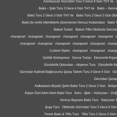
Azerbaycan Gürcistan Turu 5 Gece 6 Gün THY ile
Bakü – Şeki Turu 3 Gece 4 Gün THY ile
Bakü – Gence
Bakü Turu 2 Gece 3 Gün THY ile
Bakü Turu 2 Gece 3 Gün (B
Bakü’de renkli etkinliklerle düzenlenen Nevruz Kutlamaları
Bakü T
Batum Turları
Batum Tiflis Otobüsle Gürcis
changeset
changeset
changeset
changeset
changeset
changeset
changeset
changeset
changeset
changeset
changeset
chang
Custom Styles
changeset
changeset
chang
Gizlilik Sözleşmesi
Gence Turları
Ekonomik Kişiy
Günübirlik Qobustan – Abşeron Turu
Günübirlik B
Gürcistan Kakheti Bağbozumu Şarap Tadımı Turu 3 Gece 4 Gün
Gü
Gürcistan Şarap
Kafkasların Büyülü Şehri Bakü Turu 2 Gece 3 Gün
İletişi
Kişiye Özel Adım Adım Bakü Turu
Kars – Iğdır – Nahçıvan – Do
Novruz Bayramı Bakü Turu
Nahçıvan T
Şuşa Turu
Otobüsle Gürcistan Turu 5 Gece 6 Gün
Trenle Bakü & Tiflis Turu
Tiflis Turu 2 Gece 3 Gün 