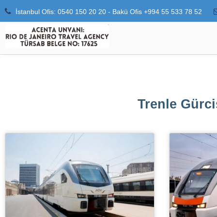
İstanbul Ofis: 0540 150 20 20 - Bakü Ofis +994 55 533 78 52
Trenle Gürci