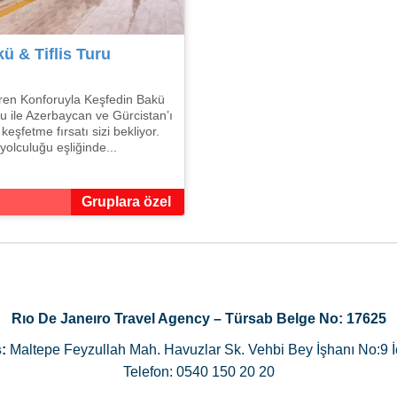
ü & Tiflis Turu
ren Konforuyla Keşfedin Bakü
ru ile Azerbaycan ve Gürcistan’ı
 keşfetme fırsatı sizi bekliyor.
yolculuğu eşliğinde...
Gruplara özel
Rıo De Janeıro Travel Agency – Türsab Belge No: 17625
:
Maltepe Feyzullah Mah. Havuzlar Sk. Vehbi Bey İşhanı No:9 İ
Telefon: 0540 150 20 20