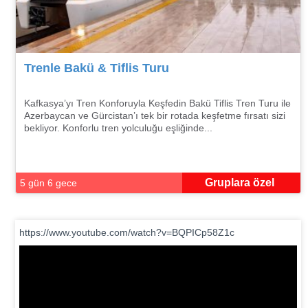
Trenle Bakü & Tiflis Turu
Kafkasya’yı Tren Konforuyla Keşfedin Bakü Tiflis Tren Turu ile
Azerbaycan ve Gürcistan’ı tek bir rotada keşfetme fırsatı sizi
bekliyor. Konforlu tren yolculuğu eşliğinde...
Gruplara özel
5 gün 6 gece
https://www.youtube.com/watch?v=BQPICp58Z1c