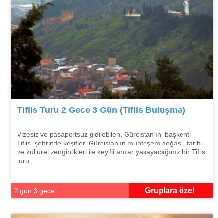
Tiflis Turu 2 Gece 3 Gün (Tiflis Buluşma)
Vizesiz ve pasaportsuz gidilebilen, Gürcistan’ın başkenti
Tiflis şehrinde keşifler, Gürcistan’ın muhteşem doğası, tarihi
ve kültürel zenginlikleri ile keyifli anılar yaşayacağınız bir Tiflis
turu...
Gruplara özel
2 gün 3 gece