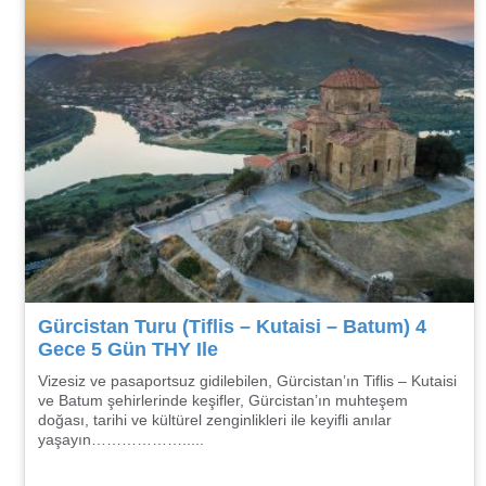
Gürcistan Turu (Tiflis – Kutaisi – Batum) 4
Gece 5 Gün THY Ile
Vizesiz ve pasaportsuz gidilebilen, Gürcistan’ın Tiflis – Kutaisi
ve Batum şehirlerinde keşifler, Gürcistan’ın muhteşem
doğası, tarihi ve kültürel zenginlikleri ile keyifli anılar
yaşayın……………….....