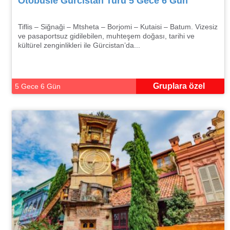
Otobüsle Gürcistan Turu 5 Gece 6 Gün
Tiflis – Siğnaği – Mtsheta – Borjomi – Kutaisi – Batum. Vizesiz
ve pasaportsuz gidilebilen, muhteşem doğası, tarihi ve
kültürel zenginlikleri ile Gürcistan’da...
Gruplara özel
5 Gece 6 Gün