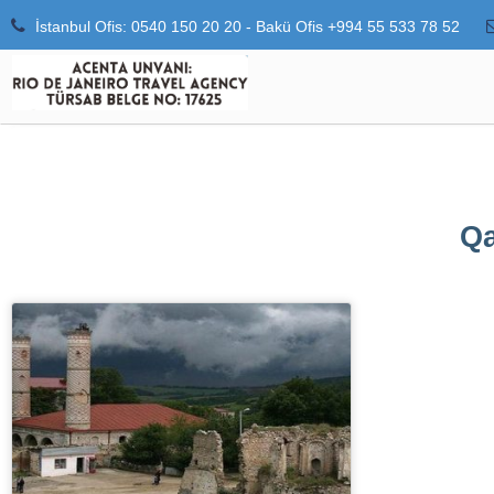
İstanbul Ofis: 0540 150 20 20 - Bakü Ofis +994 55 533 78 52
Qa