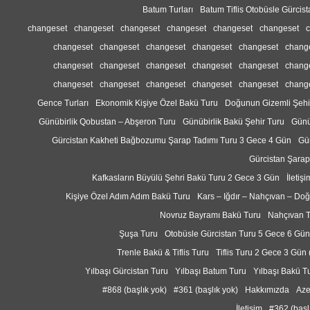
Batum Turları
Batum Tiflis Otobüsle Gürcis
changeset
changeset
changeset
changeset
changeset
changeset
changeset
changeset
changeset
changeset
changeset
chang
changeset
changeset
changeset
changeset
changeset
chang
changeset
changeset
changeset
changeset
changeset
chang
Gence Turları
Ekonomik Kişiye Özel Bakü Turu
Doğunun Gizemli Şehirl
Günübirlik Qobustan – Abşeron Turu
Günübirlik Bakü Şehir Turu
Günü
Gürcistan Kakheti Bağbozumu Şarap Tadımı Turu 3 Gece 4 Gün
Gü
Gürcistan Şarap
Kafkasların Büyülü Şehri Bakü Turu 2 Gece 3 Gün
İletişi
Kişiye Özel Adım Adım Bakü Turu
Kars – Iğdır – Nahçıvan – Do
Novruz Bayramı Bakü Turu
Nahçıvan T
Şuşa Turu
Otobüsle Gürcistan Turu 5 Gece 6 Gün
Trenle Bakü & Tiflis Turu
Tiflis Turu 2 Gece 3 Gün 
Yılbaşı Gürcistan Turu
Yılbaşı Batum Turu
Yılbaşı Bakü T
#868 (başlık yok)
#361 (başlık yok)
Hakkımızda
Aze
İletişim
#362 (başl