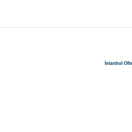
İstanbul Ofis