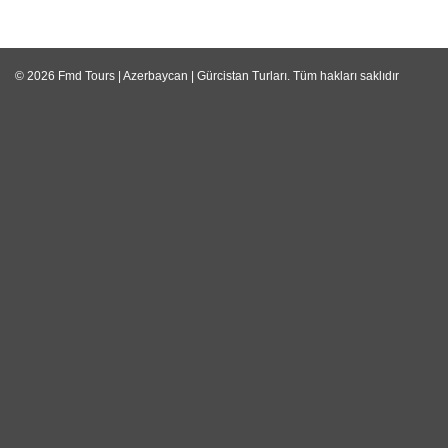
© 2026
Fmd Tours | Azerbaycan | Gürcistan Turları
. Tüm hakları saklıdır