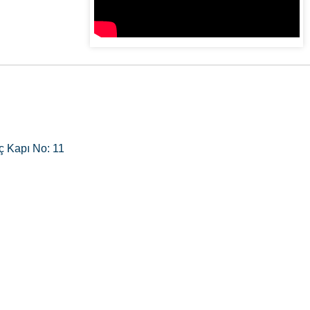
ç Kapı No: 11