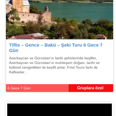
Tiflis – Gence – Bakü – Şeki Turu 6 Gece 7
Gün
Azerbaycan ve Gürcistan’ın farklı şehirlerinde keşifler,
Azerbaycan ve Gürcistan’ın muhteşem doğası, tarihi ve
kültürel zenginlikleri ile keyifli anlar. Fmd Tours farkı ile
Kafkaslar...
Gruplara özel
6 Gece 7 Gün