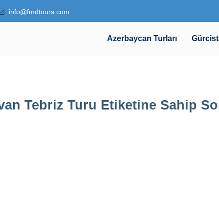
info@fmdtours.com
Azerbaycan Turları
Gürcist
van Tebriz Turu Etiketine Sahip So