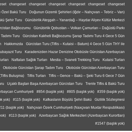
eset
changeset
changeset
changeset
changeset
changeset
changeset
e Özel Bakü Turu
Doğunun Gizemli Şehirleri (Iğdır – Nahçıvan – Tebriz – Van)
akü Şehir Turu
Günübirlik Ateşgah – Yanardağ – Haydar Aliyev Kültür Merkezi
rcistan Bağbozumu
Günübirlik Qobustan – Volkan Çamurları – Dağüstü Parkı
 Tadımı Turu
Gürcistan Kakheti Bağbozumu Şarap Tadımı Turu 4 Gece 5 Gün
m
Hakkımızda
Gürcistan Turu (Tiflis – Kutaisi – Batum) 4 Gece 5 Gün THY ile
ğubayazıt Turu
Karadenizden Hazar Denizine Otobüsle Gürcistan Azerbaycan
urları
Naftalan Sağlık Turları
Mestia – Svaneti Trekking Turu
Kutaisi Turları
Otobüsle Gürcistan Şarap Tadım Turu
Otobüsle Gürcistan Azerbaycan Turu
(Tiflis Buluşma)
Tiflis Turları
Tiflis – Gence – Bakü – Şeki Turu 6 Gece 7 Gün
uru
Uçaklı Baştan Başa Azerbaycan Gürcistan Turu
Trenle Tiflis & Bakü Turu
rbaycan Cumhuriyeti
#854 (başlık yok)
#805 (başlık yok)
#359 (başlık yok)
ık yok)
#115 (başlık yok)
Kafkasların Büyülü Şehri Bakü
Gizlilik Sözleşmesi
11 (başlık yok)
Nahçıvan Özerk Cumhuriyeti (Naxçıvan Muxtar Respublikası)
yok)
#113 (başlık yok)
Azerbaycan Sağlık Merkezleri (Azerbaycan Kurortları)
#1547 (başlık yok)