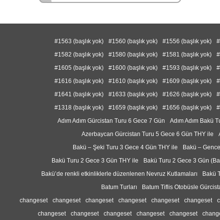
#1563 (başlık yok)
#1560 (başlık yok)
#1556 (başlık yok)
#
#1582 (başlık yok)
#1580 (başlık yok)
#1581 (başlık yok)
#
#1605 (başlık yok)
#1600 (başlık yok)
#1593 (başlık yok)
#
#1616 (başlık yok)
#1610 (başlık yok)
#1609 (başlık yok)
#
#1641 (başlık yok)
#1633 (başlık yok)
#1626 (başlık yok)
#
#1318 (başlık yok)
#1659 (başlık yok)
#1656 (başlık yok)
#
Adım Adım Gürcistan Turu 6 Gece 7 Gün
Adım Adım Bakü T
Azerbaycan Gürcistan Turu 5 Gece 6 Gün THY ile
Bakü – Şeki Turu 3 Gece 4 Gün THY ile
Bakü – Gence
Bakü Turu 2 Gece 3 Gün THY ile
Bakü Turu 2 Gece 3 Gün (B
Bakü’de renkli etkinliklerle düzenlenen Nevruz Kutlamaları
Bakü T
Batum Turları
Batum Tiflis Otobüsle Gürcis
changeset
changeset
changeset
changeset
changeset
changeset
changeset
changeset
changeset
changeset
changeset
chang