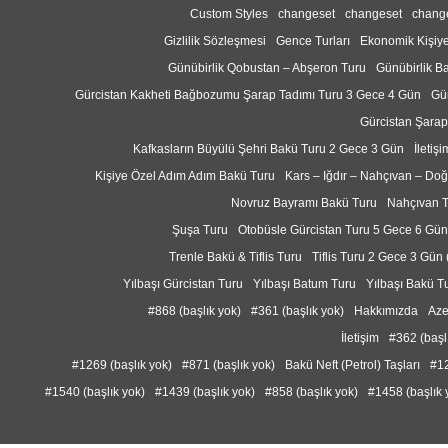
Custom Styles
changeset
changeset
chang
Gizlilik Sözleşmesi
Gence Turları
Ekonomik Kişiy
Günübirlik Qobustan – Abşeron Turu
Günübirlik B
Gürcistan Kakheti Bağbozumu Şarap Tadımı Turu 3 Gece 4 Gün
Gü
Gürcistan Şarap
Kafkasların Büyülü Şehri Bakü Turu 2 Gece 3 Gün
İletişi
Kişiye Özel Adım Adım Bakü Turu
Kars – Iğdır – Nahçıvan – Do
Novruz Bayramı Bakü Turu
Nahçıvan T
Şuşa Turu
Otobüsle Gürcistan Turu 5 Gece 6 Gün
Trenle Bakü & Tiflis Turu
Tiflis Turu 2 Gece 3 Gün 
Yılbaşı Gürcistan Turu
Yılbaşı Batum Turu
Yılbaşı Bakü T
#868 (başlık yok)
#361 (başlık yok)
Hakkımızda
Aze
İletişim
#362 (başl
#1269 (başlık yok)
#871 (başlık yok)
Bakü Neft (Petrol) Taşları
#12
#1540 (başlık yok)
#1439 (başlık yok)
#858 (başlık yok)
#1458 (başlık 