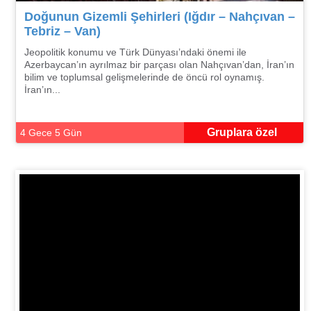
Doğunun Gizemli Şehirleri (Iğdır – Nahçıvan –
Tebriz – Van)
Jeopolitik konumu ve Türk Dünyası’ndaki önemi ile
Azerbaycan’ın ayrılmaz bir parçası olan Nahçıvan’dan, İran’ın
bilim ve toplumsal gelişmelerinde de öncü rol oynamış.
İran’ın...
Gruplara özel
4 Gece 5 Gün