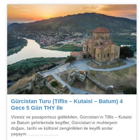
Gürcistan Turu (Tiflis – Kutaisi – Batum) 4
Gece 5 Gün THY Ile
Vizesiz ve pasaportsuz gidilebilen, Gürcistan’ın Tiflis – Kutaisi
ve Batum şehirlerinde keşifler, Gürcistan’ın muhteşem
doğası, tarihi ve kültürel zenginlikleri ile keyifli anılar
yaşayın……………….....