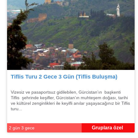
Tiflis Turu 2 Gece 3 Gün (Tiflis Buluşma)
Vizesiz ve pasaportsuz gidilebilen, Gürcistan’ın başkenti
Tiflis şehrinde keşifler, Gürcistan’ın muhteşem doğası, tarihi
ve kültürel zenginlikleri ile keyifli anılar yaşayacağınız bir Tiflis
turu...
Gruplara özel
2 gün 3 gece