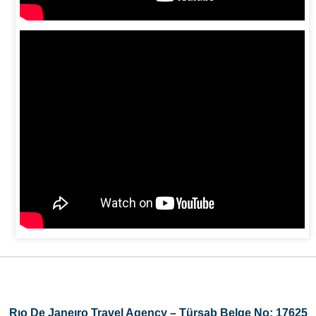
Rıo De Janeıro Travel Agency – Türsab Belge No: 17625