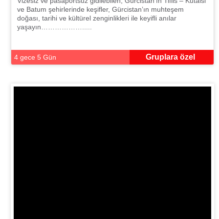
Vizesiz ve pasaportsuz gidilebilen, Gürcistan’ın Tiflis – Kutaisi
ve Batum şehirlerinde keşifler, Gürcistan’ın muhteşem
doğası, tarihi ve kültürel zenginlikleri ile keyifli anılar
yaşayın……………….....
Gruplara özel
4 gece 5 Gün