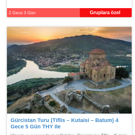
Gruplara özel
2 Gece 3 Gün
Gürcistan Turu (Tiflis – Kutaisi – Batum) 4
Gece 5 Gün THY Ile