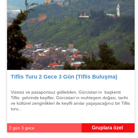
Tiflis Turu 2 Gece 3 Gün (Tiflis Buluşma)
Vizesiz ve pasaportsuz gidilebilen, Gürcistan’ın başkenti
Tiflis şehrinde keşifler, Gürcistan’ın muhteşem doğası, tarihi
ve kültürel zenginlikleri ile keyifli anılar yaşayacağınız bir Tiflis
turu...
Gruplara özel
2 gün 3 gece