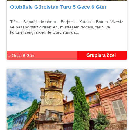
Otobüsle Gürcistan Turu 5 Gece 6 Gün
Tiflis – Siğnaği – Mtsheta – Borjomi – Kutaisi – Batum. Vizesiz
ve pasaportsuz gidilebilen, muhteşem doğası, tarihi ve
kültürel zenginlikleri ile Gürcistan’da...
Gruplara özel
5 Gece 6 Gün