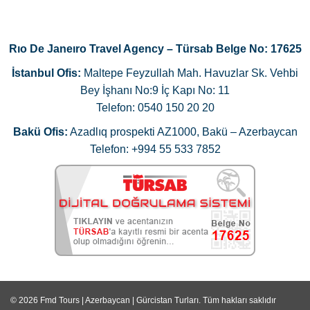
Rıo De Janeıro Travel Agency – Türsab Belge No: 17625
İstanbul Ofis:
Maltepe Feyzullah Mah. Havuzlar Sk. Vehbi
Bey İşhanı No:9 İç Kapı No: 11
Telefon: 0540 150 20 20
Bakü Ofis:
Azadlıq prospekti AZ1000, Bakü – Azerbaycan
Telefon: +994 55 533 7852
© 2026
Fmd Tours | Azerbaycan | Gürcistan Turları
. Tüm hakları saklıdır