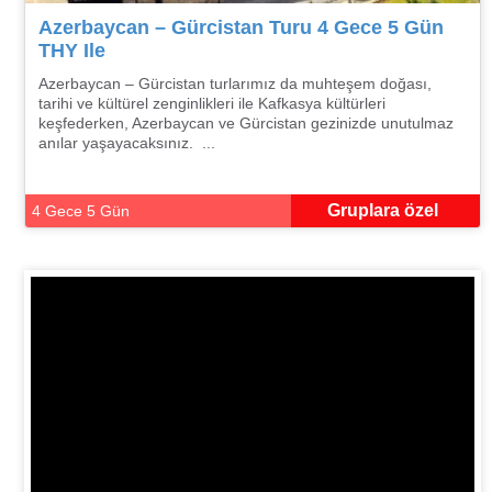
Azerbaycan – Gürcistan Turu 4 Gece 5 Gün
THY Ile
Azerbaycan – Gürcistan turlarımız da muhteşem doğası,
tarihi ve kültürel zenginlikleri ile Kafkasya kültürleri
keşfederken, Azerbaycan ve Gürcistan gezinizde unutulmaz
anılar yaşayacaksınız. ...
Gruplara özel
4 Gece 5 Gün