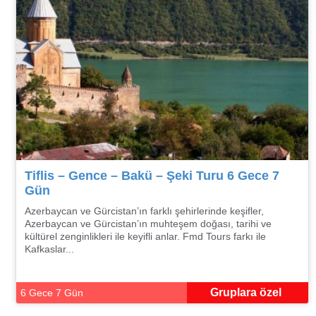
Tiflis – Gence – Bakü – Şeki Turu 6 Gece 7
Gün
Azerbaycan ve Gürcistan’ın farklı şehirlerinde keşifler,
Azerbaycan ve Gürcistan’ın muhteşem doğası, tarihi ve
kültürel zenginlikleri ile keyifli anlar. Fmd Tours farkı ile
Kafkaslar...
Gruplara özel
6 Gece 7 Gün