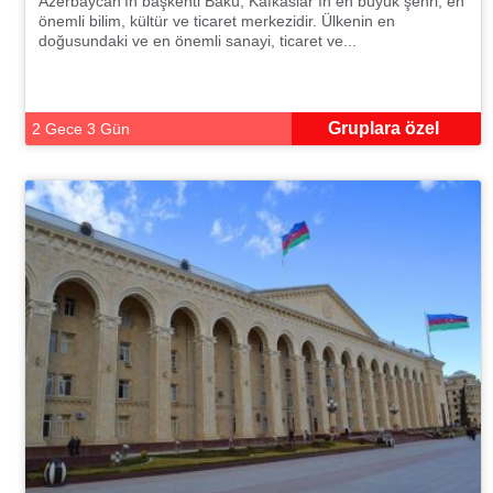
Azerbaycan’ın başkenti Bakü, Kafkaslar’ın en büyük şehri, en
önemli bilim, kültür ve ticaret merkezidir. Ülkenin en
doğusundaki ve en önemli sanayi, ticaret ve...
Gruplara özel
2 Gece 3 Gün