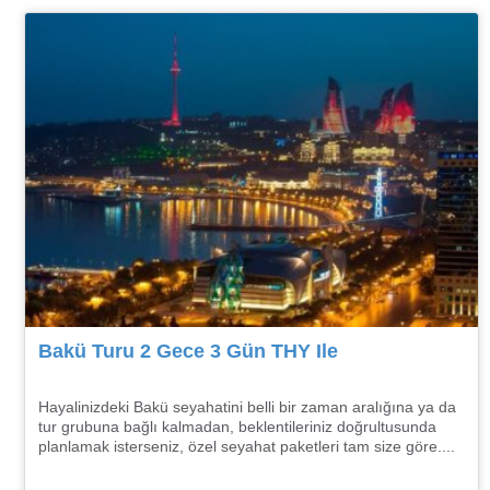
Bakü Turu 2 Gece 3 Gün THY Ile
Hayalinizdeki Bakü seyahatini belli bir zaman aralığına ya da
tur grubuna bağlı kalmadan, beklentileriniz doğrultusunda
planlamak isterseniz, özel seyahat paketleri tam size göre....