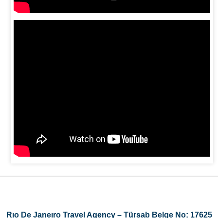
Rıo De Janeıro Travel Agency – Türsab Belge No: 17625