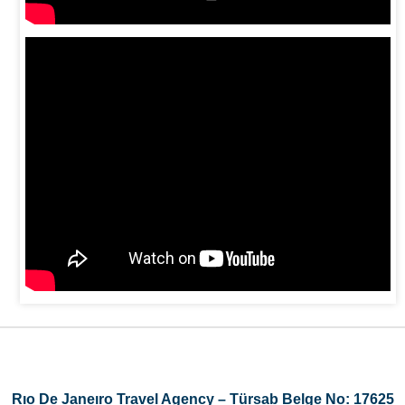
Rıo De Janeıro Travel Agency – Türsab Belge No: 17625