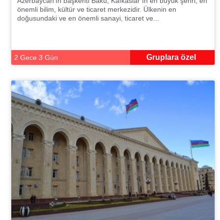
Azerbaycan’ın başkenti Bakü, Kafkaslar’ın en büyük şehri, en
önemli bilim, kültür ve ticaret merkezidir. Ülkenin en
doğusundaki ve en önemli sanayi, ticaret ve...
Gruplara özel
2 Gece 3 Gün