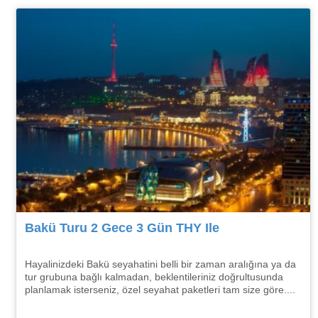
Bakü Turu 2 Gece 3 Gün THY Ile
Hayalinizdeki Bakü seyahatini belli bir zaman aralığına ya da
tur grubuna bağlı kalmadan, beklentileriniz doğrultusunda
planlamak isterseniz, özel seyahat paketleri tam size göre....