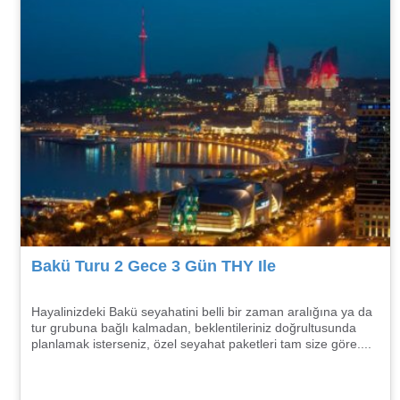
Bakü Turu 2 Gece 3 Gün THY Ile
Hayalinizdeki Bakü seyahatini belli bir zaman aralığına ya da
tur grubuna bağlı kalmadan, beklentileriniz doğrultusunda
planlamak isterseniz, özel seyahat paketleri tam size göre....