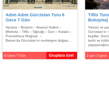
Adım Adım Gürcistan Turu 6
Tiflis Tur
Gece 7 Gün
Buluşma)
Vardzia – Borjomi – Ananuri Kalesi –
Vizesiz ve pas
Mtsheta – Tiflis – Siğnaği – Gori – Kutaisi –
Gürcistan’ın 
Prometheus Mağrası –
keşifler, Gür
Batum’da Gürcistan’ın muhteşem doğası,...
tarihi ve kültür
yaşayacağınız b
Gruplara özel
6 Gece 7 Gün
2 gün 3 gece