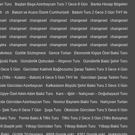
tan Turu
Baştan Başa Azerbaycan Turu 7 Gece 8 Gün
Banka Hesap Bilgeleri
ch
ch
Batum ve Acara Özerk Cumhuriyeti
Batum Turu 2 Gece 3 Gün THY ile
eset
changeset
changeset
changeset
changeset
changeset
changeset
eset
changeset
changeset
changeset
changeset
changeset
changeset
eset
changeset
changeset
changeset
changeset
changeset
changeset
yles
changeset
changeset
changeset
changeset
changeset
changeset
 Merkezi
Gizlilik Sözleşmesi
Gence Turları
Ekonomik Kişiye Özel Bakü Turu
ğüstü Parkı
Günübirlik Qobustan – Abşeron Turu
Günübirlik Bakü Şehir Turu
4 Gece 5 Gün
Gürcistan Kakheti Bağbozumu Şarap Tadımı Turu 3 Gece 4 Gün
 (Tiflis – Kutaisi – Batum) 4 Gece 5 Gün THY ile
Gürcistan Şarap Tadımı Turu
sle Gürcistan Azerbaycan
Kafkasların Büyülü Şehri Bakü Turu 2 Gece 3 Gün
Kişiye Özel Adım Adım Bakü Turu
Kars – Iğdır – Nahçıvan – Doğubayazıt Turu
sle Gürcistan Azerbaycan Turu
Novruz Bayramı Bakü Turu
Nahçıvan Turları
 – Şeki Turu 6 Gece 7 Gün
Şuşa Turu
Otobüsle Gürcistan Turu 5 Gece 6 Gün
 Bakü Turu
Trenle Bakü & Tiflis Turu
Tiflis Turu 2 Gece 3 Gün (Tiflis Buluşma)
9 (başlık yok)
Yılbaşı Gürcistan Turu
Yılbaşı Batum Turu
Yılbaşı Bakü Turu
i Bakü
Gizlilik Sözleşmesi
#868 (başlık yok)
#361 (başlık yok)
Hakkımızda