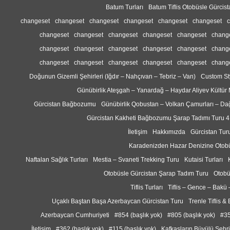
Batum Turları
Batum Tiflis Otobüsle Gürcis
changeset
changeset
changeset
changeset
changeset
changeset
changeset
changeset
changeset
changeset
changeset
chang
changeset
changeset
changeset
changeset
changeset
chang
changeset
changeset
changeset
changeset
changeset
chang
Doğunun Gizemli Şehirleri (Iğdır – Nahçıvan – Tebriz – Van)
Custom St
Günübirlik Ateşgah – Yanardağ – Haydar Aliyev Kültür
Gürcistan Bağbozumu
Günübirlik Qobustan – Volkan Çamurları – Da
Gürcistan Kakheti Bağbozumu Şarap Tadımı Turu 
İletişim
Hakkımızda
Gürcistan Turu
Karadenizden Hazar Denizine Otobü
Naftalan Sağlık Turları
Mestia – Svaneti Trekking Turu
Kutaisi Turları
Otobüsle Gürcistan Şarap Tadım Turu
Otobü
Tiflis Turları
Tiflis – Gence – Bakü
Uçaklı Baştan Başa Azerbaycan Gürcistan Turu
Trenle Tiflis &
Azerbaycan Cumhuriyeti
#854 (başlık yok)
#805 (başlık yok)
#35
İletişim
#362 (başlık yok)
#115 (başlık yok)
Kafkasların Büyülü Şehr