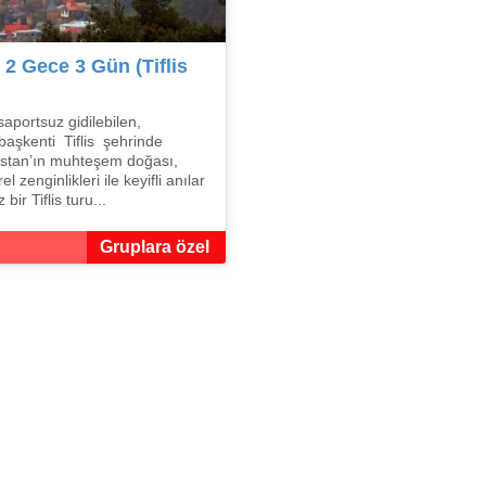
u 2 Gece 3 Gün (Tiflis
aportsuz gidilebilen,
başkenti Tiflis şehrinde
cistan’ın muhteşem doğası,
el zenginlikleri ile keyifli anılar
ir Tiflis turu...
Gruplara özel