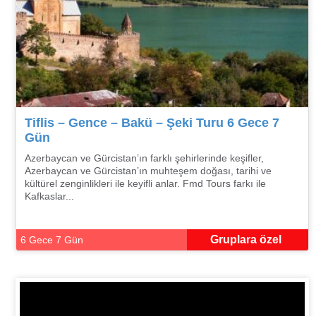
Tiflis – Gence – Bakü – Şeki Turu 6 Gece 7
Gün
Azerbaycan ve Gürcistan’ın farklı şehirlerinde keşifler,
Azerbaycan ve Gürcistan’ın muhteşem doğası, tarihi ve
kültürel zenginlikleri ile keyifli anlar. Fmd Tours farkı ile
Kafkaslar...
Gruplara özel
6 Gece 7 Gün