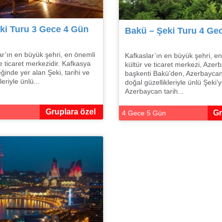
ki Turu 3 Gece 4 Gün
Bakü – Şeki Turu 4 Ge
r’ın en büyük şehri, en önemli
Kafkaslar’ın en büyük şehri, en
ve ticaret merkezidir. Kafkasya
kültür ve ticaret merkezi, Azer
ğinde yer alan Şeki, tarihi ve
başkenti Bakü’den, Azerbaycan’
eriyle ünlü...
doğal güzellikleriyle ünlü Şeki
Azerbaycan tarih...
Gruplara özel
Gr
4 Gece 5 Gün