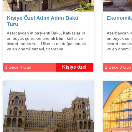
Kişiye Özel Adım Adım Bakü
Ekonomik 
Turu
Azerbaycan’ın başkenti Bakü, Kafkaslar’ın
Azerbaycan’ın
en büyük şehri, en önemli bilim, kültür ve
en büyük şehri
ticaret merkezidir. Ülkenin en doğusundaki
ticaret merke
ve en önemli sanayi, ticaret ve...
ve en önemli s
Kişiye özel
3 Gece 4 Gün
2 Gece 3 Gün