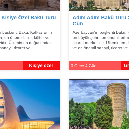
Kişiye Özel Bakü Turu
Adım Adım Bakü Turu 
Gün
 başkenti Bakü, Kafkaslar’ın
Azerbaycan’ın başkenti Bakü, K
, en önemli bilim, kültür ve
en büyük şehri, en önemli bilim
zidir. Ülkenin en doğusundaki
ticaret merkezidir. Ülkenin en
anayi, ticaret ve...
ve en önemli sanayi, ticaret ve.
Kişiye özel
Gr
3 Gece 4 Gün