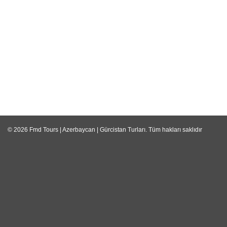
© 2026
Fmd Tours | Azerbaycan | Gürcistan Turları
. Tüm hakları saklıdır