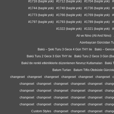
#1716 (başlık yok)
#1712 (başlık yok)
#1704 (başlık yok)
#
#1744 (başlık yok)
#1740 (başlık yok)
#1736 (başlık yok)
#
#1773 (başlık yok)
#1766 (başlık yok)
#1769 (başlık yok)
#
#1797 (başlık yok)
#1793 (başlık yok)
#1789 (başlık yok)
#
#1322 (başlık yok)
#1321 (başlık yok)
#
Ali ve Nino (Ali And Nino)
Azerbaycan Gürcistan Tu
Bakü – Şeki Turu 3 Gece 4 Gün THY ile
Bakü – Gence
Bakü Turu 2 Gece 3 Gün THY ile
Bakü Turu 2 Gece 3 Gün (B
Bakü’de renkli etkinliklerle düzenlenen Nevruz Kutlamaları
Bakü T
Batum Turları
Batum Tiflis Otobüsle Gürcis
changeset
changeset
changeset
changeset
changeset
changeset
changeset
changeset
changeset
changeset
changeset
chang
changeset
changeset
changeset
changeset
changeset
chang
changeset
changeset
changeset
changeset
changeset
chang
changeset
changeset
changeset
changeset
changeset
chang
Custom Styles
changeset
changeset
changeset
chang