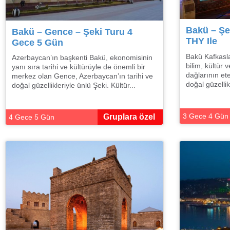
Bakü – Şe
Bakü – Gence – Şeki Turu 4
THY Ile
Gece 5 Gün
Bakü Kafkasla
Azerbaycan’ın başkenti Bakü, ekonomisinin
bilim, kültür 
yanı sıra tarihi ve kültürüyle de önemli bir
dağlarının ete
merkez olan Gence, Azerbaycan’ın tarihi ve
doğal güzellikl
doğal güzellikleriyle ünlü Şeki. Kültür...
3 Gece 4 Gün
Gruplara özel
4 Gece 5 Gün