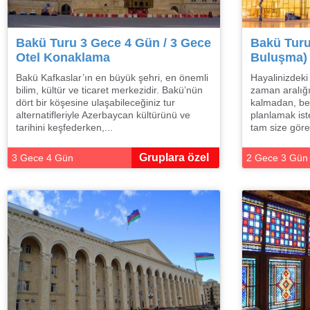
Bakü Turu 3 Gece 4 Gün / 3 Gece
Bakü Turu
Otel Konaklama
Buluşma)
Bakü Kafkaslar’ın en büyük şehri, en önemli
Hayalinizdeki 
bilim, kültür ve ticaret merkezidir. Bakü’nün
zaman aralığı
dört bir köşesine ulaşabileceğiniz tur
kalmadan, bek
alternatifleriyle Azerbaycan kültürünü ve
planlamak ist
tarihini keşfederken,...
tam size göre
Gruplara özel
3 Gece 4 Gün
2 Gece 3 Gün