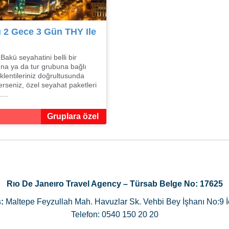
 2 Gece 3 Gün THY Ile
Bakü seyahatini belli bir
na ya da tur grubuna bağlı
lentileriniz doğrultusunda
erseniz, özel seyahat paketleri
...
Gruplara özel
Rıo De Janeıro Travel Agency – Türsab Belge No: 17625
:
Maltepe Feyzullah Mah. Havuzlar Sk. Vehbi Bey İşhanı No:9 İ
Telefon: 0540 150 20 20