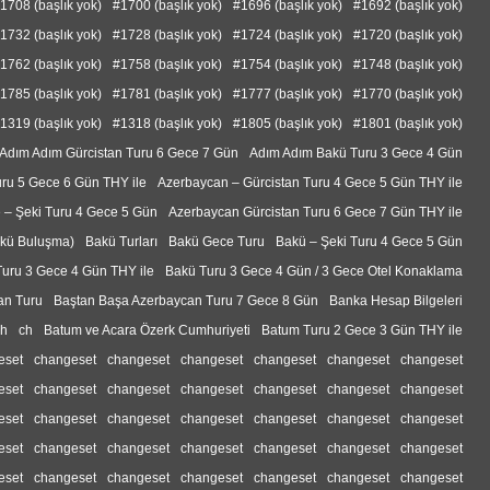
1708 (başlık yok)
#1700 (başlık yok)
#1696 (başlık yok)
#1692 (başlık yok)
1732 (başlık yok)
#1728 (başlık yok)
#1724 (başlık yok)
#1720 (başlık yok)
1762 (başlık yok)
#1758 (başlık yok)
#1754 (başlık yok)
#1748 (başlık yok)
1785 (başlık yok)
#1781 (başlık yok)
#1777 (başlık yok)
#1770 (başlık yok)
1319 (başlık yok)
#1318 (başlık yok)
#1805 (başlık yok)
#1801 (başlık yok)
Adım Adım Gürcistan Turu 6 Gece 7 Gün
Adım Adım Bakü Turu 3 Gece 4 Gün
ru 5 Gece 6 Gün THY ile
Azerbaycan – Gürcistan Turu 4 Gece 5 Gün THY ile
 – Şeki Turu 4 Gece 5 Gün
Azerbaycan Gürcistan Turu 6 Gece 7 Gün THY ile
akü Buluşma)
Bakü Turları
Bakü Gece Turu
Bakü – Şeki Turu 4 Gece 5 Gün
uru 3 Gece 4 Gün THY ile
Bakü Turu 3 Gece 4 Gün / 3 Gece Otel Konaklama
tan Turu
Baştan Başa Azerbaycan Turu 7 Gece 8 Gün
Banka Hesap Bilgeleri
ch
ch
Batum ve Acara Özerk Cumhuriyeti
Batum Turu 2 Gece 3 Gün THY ile
eset
changeset
changeset
changeset
changeset
changeset
changeset
eset
changeset
changeset
changeset
changeset
changeset
changeset
eset
changeset
changeset
changeset
changeset
changeset
changeset
eset
changeset
changeset
changeset
changeset
changeset
changeset
eset
changeset
changeset
changeset
changeset
changeset
changeset