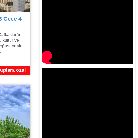
3 Gece 4
afkaslar’ın
, kültür ve
 doğusundaki
..
uplara özel