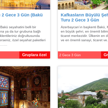
 2 Gece 3 Gün (Bakü
Kafkasların Büyülü Şe
Turu 2 Gece 3 Gün
Bakü seyahatini belli bir
Azerbaycan’ın başkenti Bakü, K
na ya da tur grubuna bağlı
en büyük şehri, en önemli bilim
lentileriniz doğrultusunda
ticaret merkezidir. Ülkenin en
erseniz, özel seyahat paketleri
ve en önemli sanayi, ticaret ve.
…....
Gruplara özel
Gr
2 Gece 3 Gün