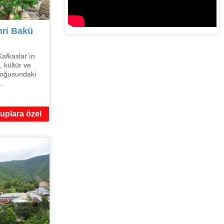
hri Bakü
afkaslar’ın
, kültür ve
 doğusundaki
..
uplara özel