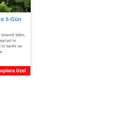
ce 5 Gün
 önemli bilim,
baycan’ın
ın tarihi ve
’ye…
uplara özel