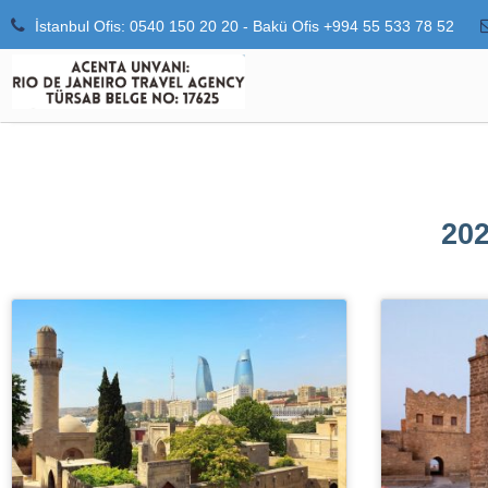
İstanbul Ofis: 0540 150 20 20 - Bakü Ofis +994 55 533 78 52
202