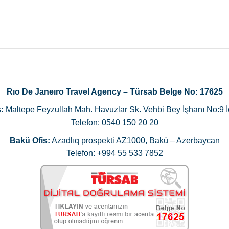
Rıo De Janeıro Travel Agency – Türsab Belge No: 17625
:
Maltepe Feyzullah Mah. Havuzlar Sk. Vehbi Bey İşhanı No:9 İ
Telefon: 0540 150 20 20
Bakü Ofis:
Azadlıq prospekti AZ1000, Bakü – Azerbaycan
Telefon: +994 55 533 7852