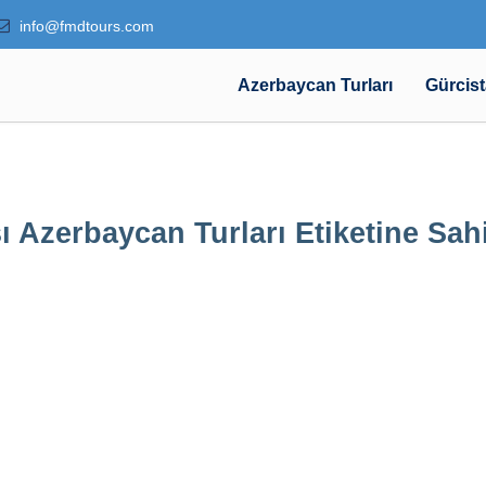
info@fmdtours.com
Azerbaycan Turları
Gürcist
ı Azerbaycan Turları Etiketine Sa