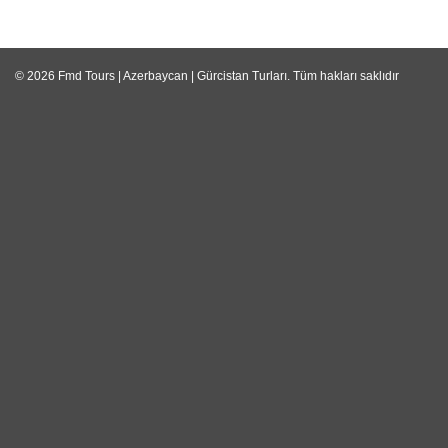
© 2026
Fmd Tours | Azerbaycan | Gürcistan Turları
. Tüm hakları saklıdır