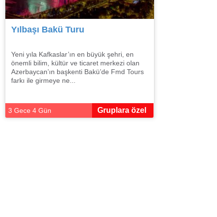
Yılbaşı Bakü Turu
Yeni yıla Kafkaslar’ın en büyük şehri, en
önemli bilim, kültür ve ticaret merkezi olan
Azerbaycan’ın başkenti Bakü’de Fmd Tours
farkı ile girmeye ne...
Gruplara özel
3 Gece 4 Gün