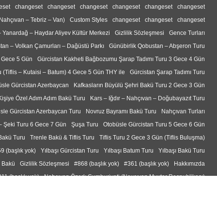
eset
changeset
changeset
changeset
changeset
changeset
changeset
 Nahçıvan – Tebriz – Van)
Custom Styles
changeset
changeset
changeset
– Yanardağ – Haydar Aliyev Kültür Merkezi
Gizlilik Sözleşmesi
Gence Turları
tan – Volkan Çamurları – Dağüstü Parkı
Günübirlik Qobustan – Abşeron Turu
4 Gece 5 Gün
Gürcistan Kakheti Bağbozumu Şarap Tadımı Turu 3 Gece 4 Gün
 (Tiflis – Kutaisi – Batum) 4 Gece 5 Gün THY ile
Gürcistan Şarap Tadımı Turu
sle Gürcistan Azerbaycan
Kafkasların Büyülü Şehri Bakü Turu 2 Gece 3 Gün
Kişiye Özel Adım Adım Bakü Turu
Kars – Iğdır – Nahçıvan – Doğubayazıt Turu
sle Gürcistan Azerbaycan Turu
Novruz Bayramı Bakü Turu
Nahçıvan Turları
 – Şeki Turu 6 Gece 7 Gün
Şuşa Turu
Otobüsle Gürcistan Turu 5 Gece 6 Gün
 Bakü Turu
Trenle Bakü & Tiflis Turu
Tiflis Turu 2 Gece 3 Gün (Tiflis Buluşma)
9 (başlık yok)
Yılbaşı Gürcistan Turu
Yılbaşı Batum Turu
Yılbaşı Bakü Turu
i Bakü
Gizlilik Sözleşmesi
#868 (başlık yok)
#361 (başlık yok)
Hakkımızda
11 (başlık yok)
Nahçıvan Özerk Cumhuriyeti (Naxçıvan Muxtar Respublikası)
yok)
#113 (başlık yok)
Azerbaycan Sağlık Merkezleri (Azerbaycan Kurortları)
#1547 (başlık yok)